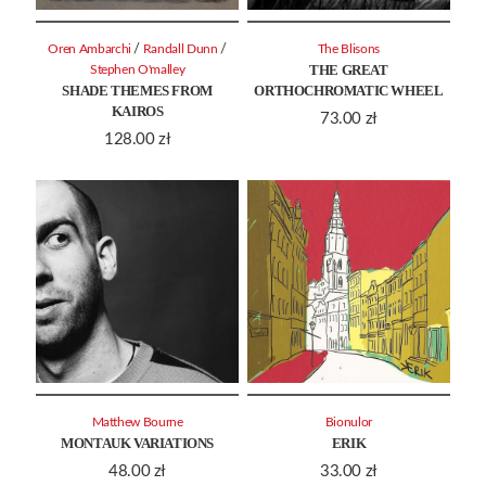
/
/
Oren Ambarchi
Randall Dunn
The Blisons
THE GREAT
Stephen O'malley
SHADE THEMES FROM
ORTHOCHROMATIC WHEEL
KAIROS
73.00
zł
128.00
zł
Matthew Bourne
Bionulor
MONTAUK VARIATIONS
ERIK
48.00
zł
33.00
zł