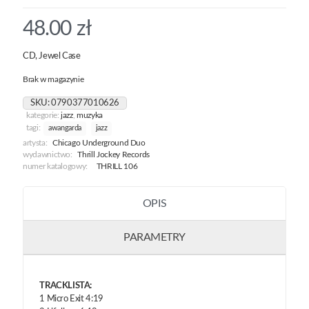
48.00
zł
CD, Jewel Case
Brak w magazynie
SKU:
0790377010626
kategorie:
jazz
,
muzyka
tagi:
awangarda
jazz
artysta:
Chicago Underground Duo
wydawnictwo:
Thrill Jockey Records
numer katalogowy:
THRILL 106
OPIS
PARAMETRY
TRACKLISTA:
1 Micro Exit 4:19