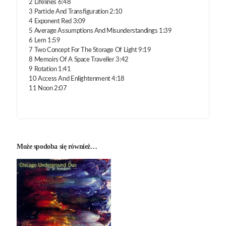
2 Lifelines 6:48
3 Particle And Transfiguration 2:10
4 Exponent Red 3:09
5 Average Assumptions And Misunderstandings 1:39
6 Lem 1:59
7 Two Concept For The Storage Of Light 9:19
8 Memoirs Of A Space Traveller 3:42
9 Rotation 1:41
10 Access And Enlightenment 4:18
11 Noon 2:07
Może spodoba się również…