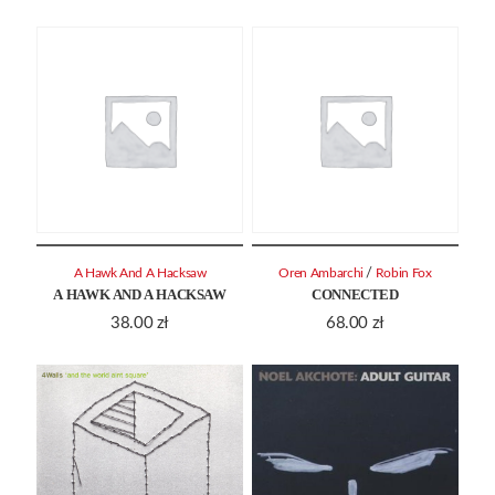
/
A Hawk And A Hacksaw
Oren Ambarchi
Robin Fox
A HAWK AND A HACKSAW
CONNECTED
38.00
zł
68.00
zł