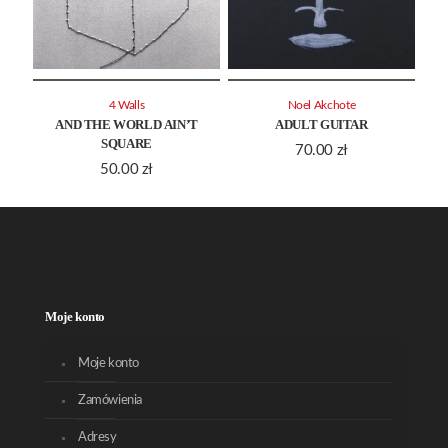
4 Walls
Noel Akchote
AND THE WORLD AIN’T
ADULT GUITAR
SQUARE
70.00
zł
50.00
zł
Moje konto
Moje konto
Zamówienia
Adresy