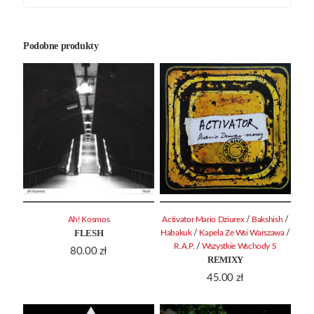
Podobne produkty
/
/
Ah! Kosmos
Activator Mario Dziurex
Bakshish
FLESH
/
/
Habakuk
Kapela Ze Wsi Warszawa
/
R.A.P.
Wszystkie Wschody S
80.00
zł
REMIXY
45.00
zł