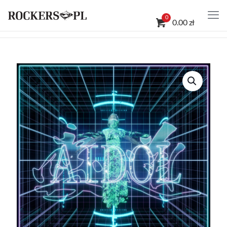
0
0.00 zł