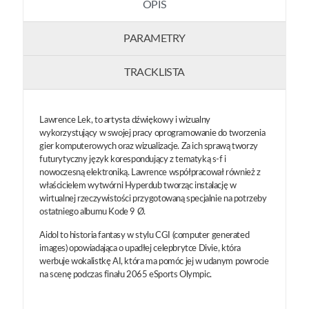
OPIS
PARAMETRY
TRACKLISTA
Lawrence Lek, to artysta dźwiękowy i wizualny
wykorzystujący w swojej pracy oprogramowanie do tworzenia
gier komputerowych oraz wizualizacje. Za ich sprawą tworzy
futurytyczny język korespondujący z tematyką s-f i
nowoczesną elektroniką. Lawrence współpracował również z
właścicielem wytwórni Hyperdub tworząc instalację w
wirtualnej rzeczywistości przygotowaną specjalnie na potrzeby
ostatniego albumu Kode 9 Ø.
Aidol to historia fantasy w stylu CGI (computer generated
images) opowiadająca o upadłej celepbrytce Divie, która
werbuje wokalistkę AI, która ma pomóc jej w udanym powrocie
na scenę podczas finału 2065 eSports Olympic.