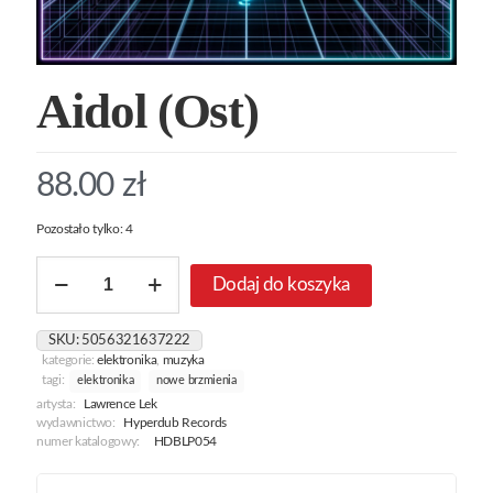
Aidol (Ost)
88.00
zł
Pozostało tylko: 4
ilość
Dodaj do koszyka
Aidol
(Ost)
SKU:
5056321637222
kategorie:
elektronika
,
muzyka
tagi:
elektronika
nowe brzmienia
artysta:
Lawrence Lek
wydawnictwo:
Hyperdub Records
numer katalogowy:
HDBLP054