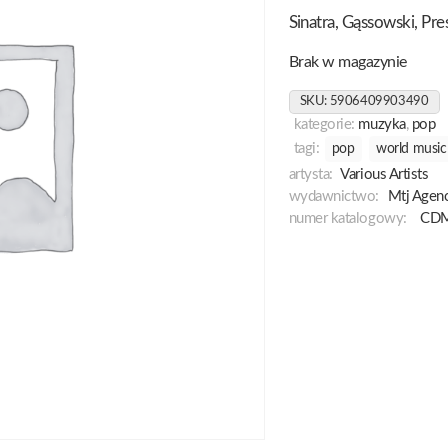
Sinatra, Gąssowski, Pr
Brak w magazynie
SKU:
5906409903490
kategorie:
muzyka
,
pop
tagi:
pop
world music
artysta:
Various Artists
wydawnictwo:
Mtj Agenc
numer katalogowy:
CDM