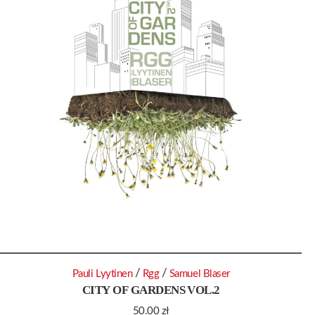
/
/
Pauli Lyytinen
Rgg
Samuel Blaser
CITY OF GARDENS VOL.2
50.00
zł