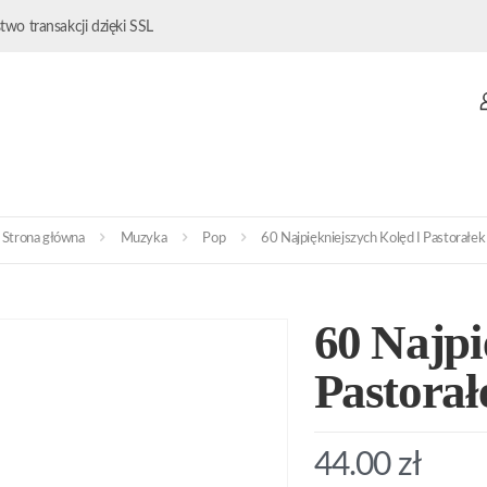
wo transakcji dzięki SSL
Strona główna
Muzyka
Pop
60 Najpiękniejszych Kolęd I Pastorałek
60 Najpi
Pastorał
44.00
zł