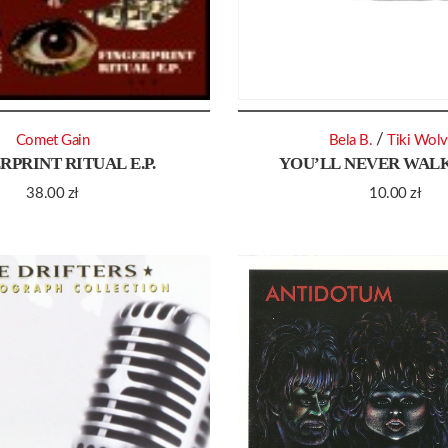
/
Comet Gain
Bela B.
Tiki Wol
RPRINT RITUAL E.P.
YOU’LL NEVER WAL
38.00
zł
10.00
zł