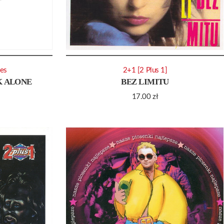
ves
2+1 [2 Plus 1]
K ALONE
BEZ LIMITU
17.00
zł