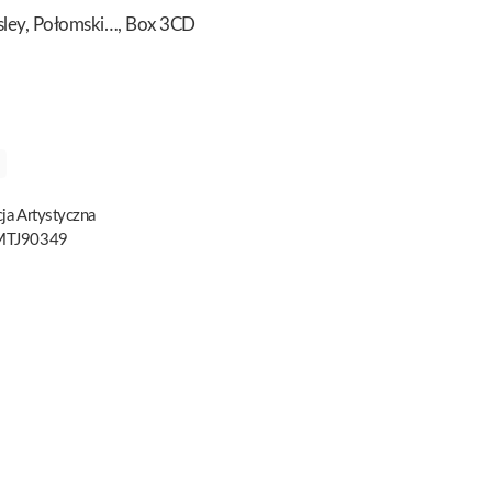
esley, Połomski…, Box 3CD
ja Artystyczna
TJ90349