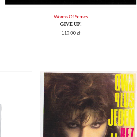
Worms Of Senses
GIVE UP!
110.00
zł