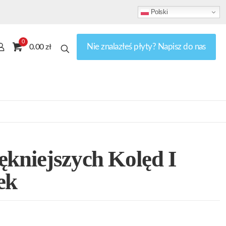
Polski
0
Nie znalazłeś płyty? Napisz do nas
0.00 zł
ękniejszych Kolęd I
ek