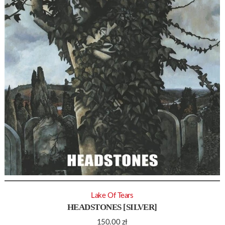
Lake Of Tears
HEADSTONES [SILVER]
150.00
zł