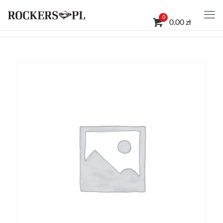
0
0.00 zł