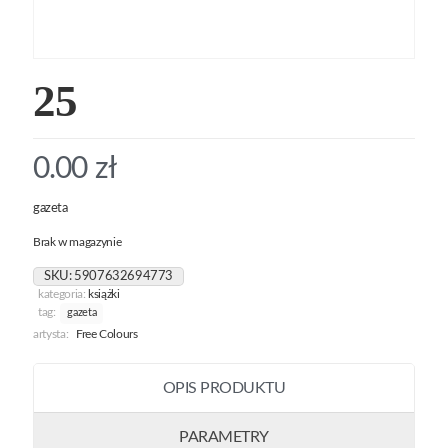
25
0.00
zł
gazeta
Brak w magazynie
SKU:
5907632694773
kategoria:
książki
tag:
gazeta
artysta:
Free Colours
OPIS PRODUKTU
PARAMETRY