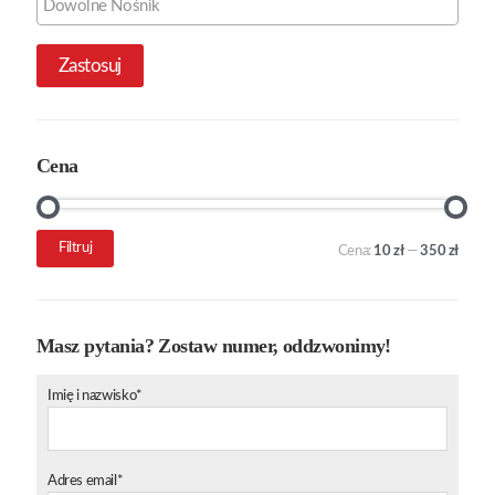
Zastosuj
Cena
Cena
Cena
Filtruj
Cena:
10 zł
—
350 zł
min.
maks.
Masz pytania? Zostaw numer, oddzwonimy!
Imię i nazwisko*
Adres email*