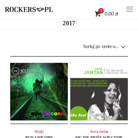
0
0.00 zł
2017
Kluski
Anna Jantar
RUN. UNICORN
NIC NIE MOŻE WIECZNIE