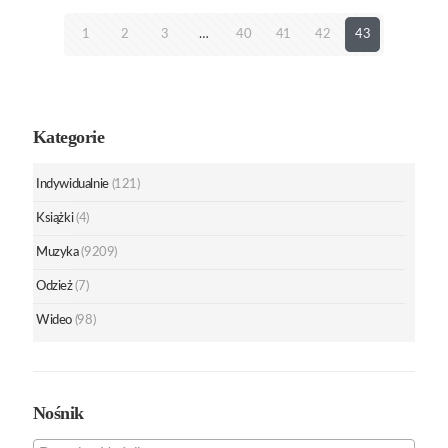
1
2
3
…
40
41
42
43
Kategorie
Indywidualnie
(121)
Książki
(4)
Muzyka
(9209)
Odzież
(7)
Wideo
(98)
Nośnik