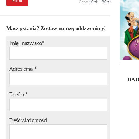
Filtruj
Cena:
10 zł
—
90 zł
min.
maks.
Masz pytania? Zostaw numer, oddzwonimy!
Imię i nazwisko*
Adres email*
BAJ
Telefon*
Treść wiadomości