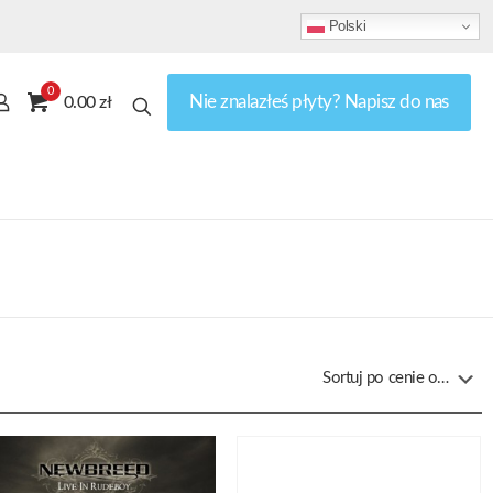
Polski
0
Nie znalazłeś płyty? Napisz do nas
0.00 zł