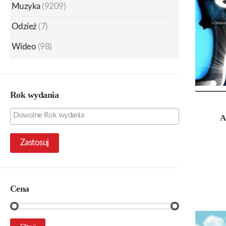
Muzyka
(9209)
Odzież
(7)
Wideo
(98)
Rok wydania
A
Zastosuj
Cena
Cena
Cena