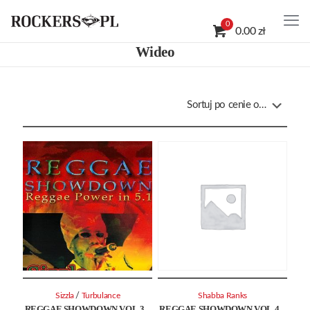
0
0.00 zł
Wideo
/
Sizzla
Turbulance
Shabba Ranks
REGGAE SHOWDOWN VOL.3 –
REGGAE SHOWDOWN VOL.4 –