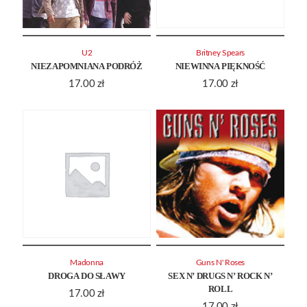
U2
Britney Spears
NIEZAPOMNIANA PODRÓŻ
NIEWINNA PIĘKNOŚĆ
17.00
zł
17.00
zł
Madonna
Guns N' Roses
DROGA DO SŁAWY
SEX N’ DRUGS N’ ROCK N’
ROLL
17.00
zł
17.00
zł