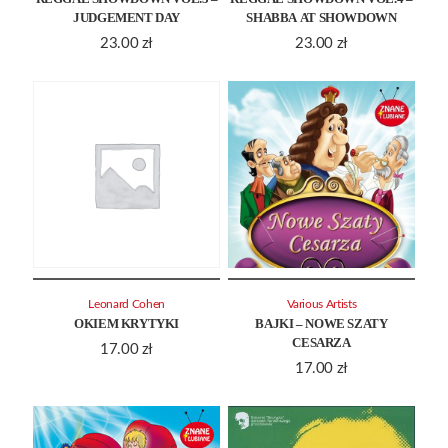
JUDGEMENT DAY
SHABBA AT SHOWDOWN
23.00
zł
23.00
zł
Leonard Cohen
Various Artists
OKIEM KRYTYKI
BAJKI – NOWE SZATY
CESARZA
17.00
zł
17.00
zł