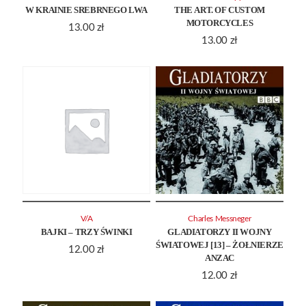
W KRAINIE SREBRNEGO LWA
THE ART. OF CUSTOM
MOTORCYCLES
13.00
zł
13.00
zł
V/A
Charles Messneger
BAJKI – TRZY ŚWINKI
GLADIATORZY II WOJNY
ŚWIATOWEJ [13] – ŻOŁNIERZE
12.00
zł
ANZAC
12.00
zł