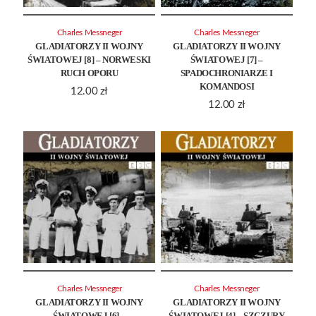
Charles Messneger
Charles Messneger
GLADIATORZY II WOJNY
GLADIATORZY II WOJNY
ŚWIATOWEJ [8] – NORWESKI
ŚWIATOWEJ [7] –
RUCH OPORU
SPADOCHRONIARZE I
KOMANDOSI
12.00
zł
12.00
zł
Charles Messneger
Charles Messneger
GLADIATORZY II WOJNY
GLADIATORZY II WOJNY
ŚWIATOWEJ [6] –
ŚWIATOWEJ [4] – SZCZURY