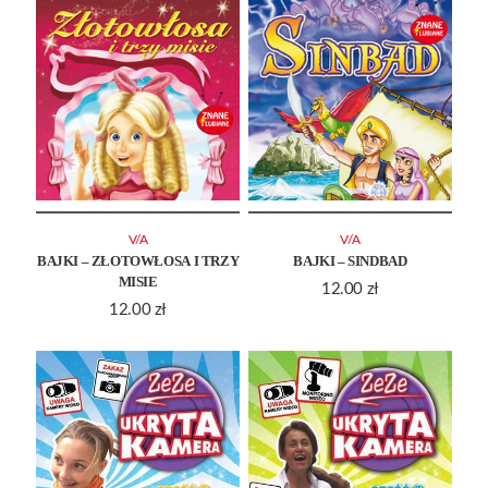
V/A
V/A
BAJKI – ZŁOTOWŁOSA I TRZY
BAJKI – SINDBAD
MISIE
12.00
zł
12.00
zł