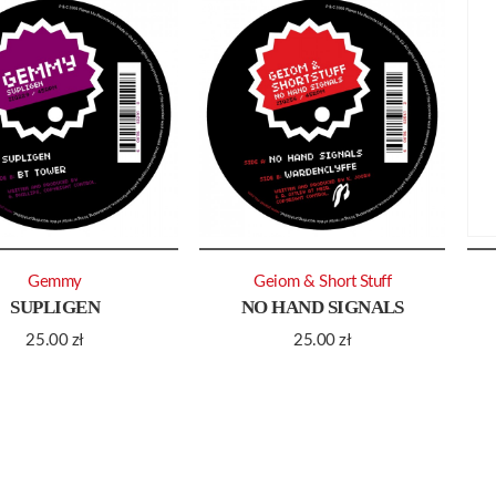
Gemmy
Geiom & Short Stuff
SUPLIGEN
NO HAND SIGNALS
25.00
zł
25.00
zł