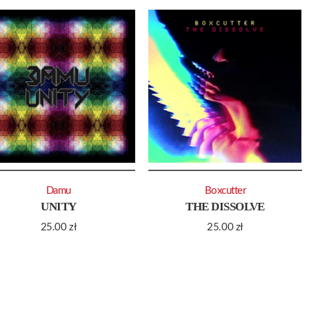
Damu
Boxcutter
UNITY
THE DISSOLVE
25.00
zł
25.00
zł