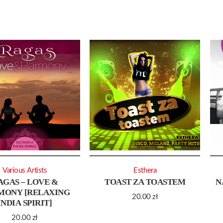
Various Artists
Esthera
AGAS – LOVE &
TOAST ZA TOASTEM
N
MONY [RELAXING
20.00
zł
INDIA SPIRIT]
20.00
zł