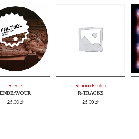
Falty Dl
Remano Eszildn
ENDEAVOUR
R-TRACKS
25.00
zł
25.00
zł