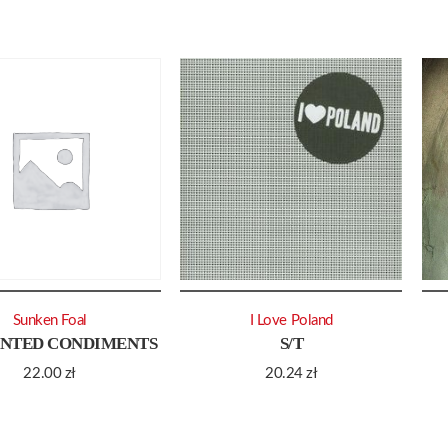
Sunken Foal
I Love Poland
NTED CONDIMENTS
S/T
22.00
zł
20.24
zł