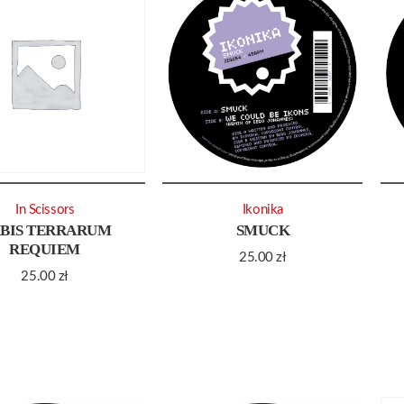
In Scissors
Ikonika
BIS TERRARUM
SMUCK
REQUIEM
25.00
zł
25.00
zł