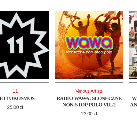
11
Various Artists
ETTOKOSMOS
RADIO WAWA: SŁONECZNE
W
NON-STOP POLO VIL.2
AN
25.00
zł
23.00
zł