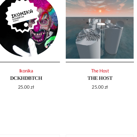
Ikonika
The Host
DCKHDBTCH
THE HOST
25.00
zł
25.00
zł