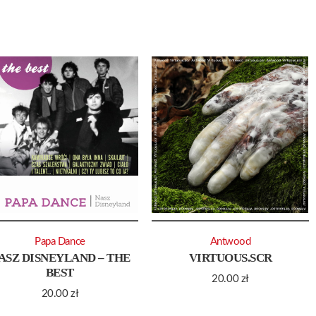
Papa Dance
Antwood
ASZ DISNEYLAND – THE
VIRTUOUS.SCR
BEST
20.00
zł
20.00
zł