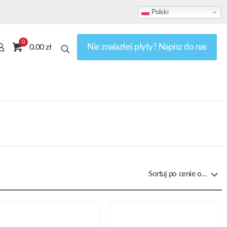
Polski
0
Nie znalazłeś płyty? Napisz do nas
0.00 zł