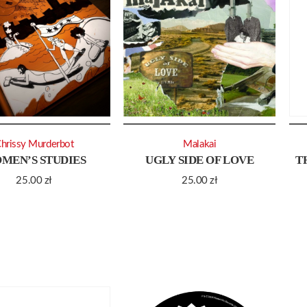
hrissy Murderbot
Malakai
MEN’S STUDIES
UGLY SIDE OF LOVE
T
25.00
zł
25.00
zł