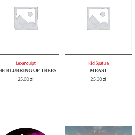
Lexanculpt
Kid Spatula
HE BLURRING OF TREES
MEAST
25.00
zł
25.00
zł