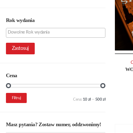
Rok wydania
Zastosuj
C
WO
Cena
Cena
Cena
Filtruj
Cena:
10 zł
—
500 zł
min.
maks.
Masz pytania? Zostaw numer, oddzwonimy!