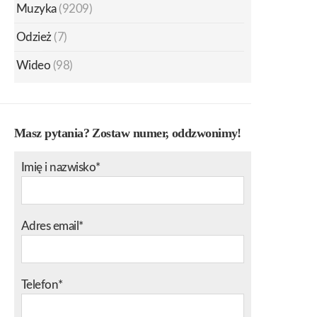
Muzyka
(9209)
Odzież
(7)
Wideo
(98)
Masz pytania? Zostaw numer, oddzwonimy!
Imię i nazwisko*
Adres email*
Telefon*