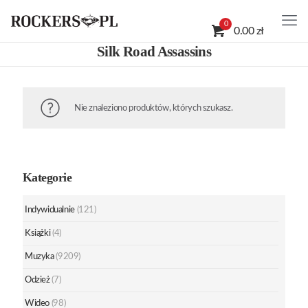
0
0.00 zł
Silk Road Assassins
Nie znaleziono produktów, których szukasz.
Kategorie
Indywidualnie
(121)
Książki
(4)
Muzyka
(9209)
Odzież
(7)
Wideo
(98)