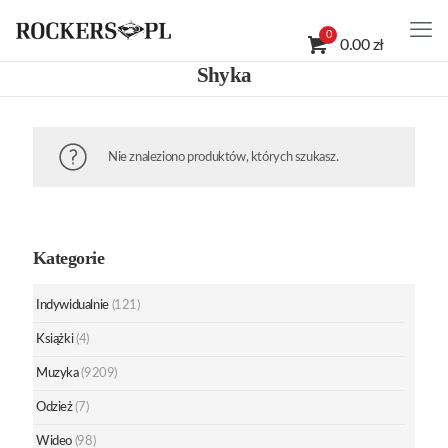
0
0.00 zł
Shyka
Nie znaleziono produktów, których szukasz.
Kategorie
Indywidualnie
(121)
Książki
(4)
Muzyka
(9209)
Odzież
(7)
Wideo
(98)