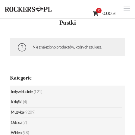
0
0.00 zł
Pustki
Nie znaleziono produktów, których szukasz.
Kategorie
Indywidualnie
(121)
Książki
(4)
Muzyka
(9209)
Odzież
(7)
Wideo
(98)