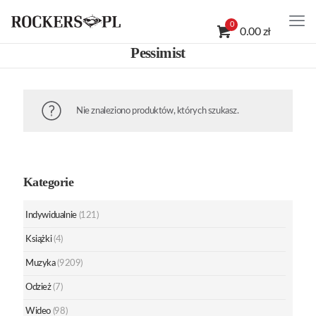
0
0.00 zł
Pessimist
Nie znaleziono produktów, których szukasz.
Kategorie
Indywidualnie
(121)
Książki
(4)
Muzyka
(9209)
Odzież
(7)
Wideo
(98)