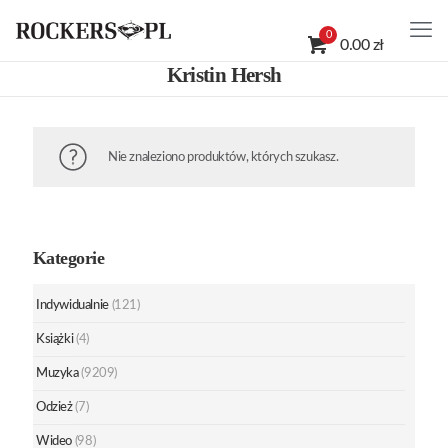
0
0.00 zł
Kristin Hersh
Nie znaleziono produktów, których szukasz.
Kategorie
Indywidualnie
(121)
Książki
(4)
Muzyka
(9209)
Odzież
(7)
Wideo
(98)