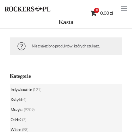
0
0.00 zł
Kasta
Nie znaleziono produktów, których szukasz.
Kategorie
Indywidualnie
(121)
Książki
(4)
Muzyka
(9209)
Odzież
(7)
Wideo
(98)