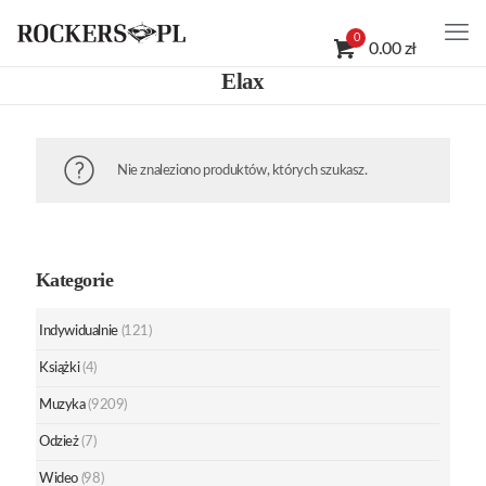
0
0.00 zł
Elax
Nie znaleziono produktów, których szukasz.
Kategorie
Indywidualnie
(121)
Książki
(4)
Muzyka
(9209)
Odzież
(7)
Wideo
(98)