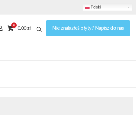
Polski
0
Nie znalazłeś płyty? Napisz do nas
0.00 zł