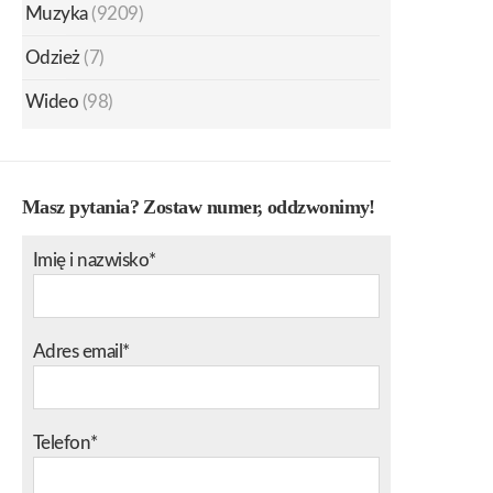
Muzyka
(9209)
Odzież
(7)
Wideo
(98)
Masz pytania? Zostaw numer, oddzwonimy!
Imię i nazwisko*
Adres email*
Telefon*