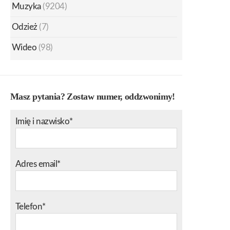
Muzyka
(9204)
Odzież
(7)
Wideo
(98)
Masz pytania? Zostaw numer, oddzwonimy!
Imię i nazwisko*
Adres email*
Telefon*