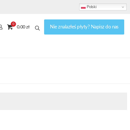
Polski
0
Nie znalazłeś płyty? Napisz do nas
0.00 zł