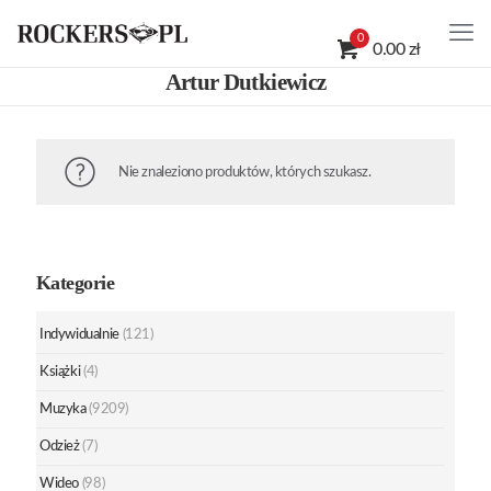
0
0.00 zł
Artur Dutkiewicz
Nie znaleziono produktów, których szukasz.
Kategorie
Indywidualnie
(121)
Książki
(4)
Muzyka
(9209)
Odzież
(7)
Wideo
(98)