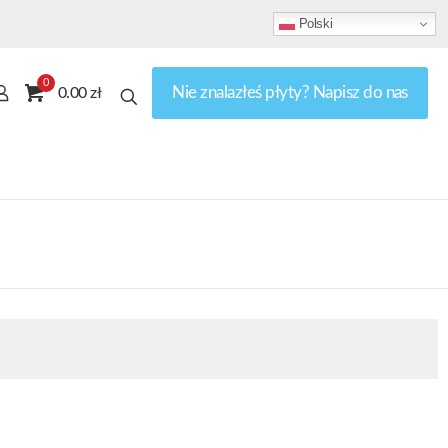
Polski
0
Nie znalazłeś płyty? Napisz do nas
0.00 zł